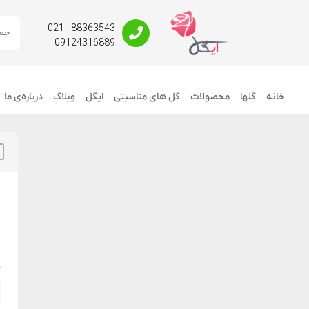
88363543 - 021
09124316889
خانه
گلها
محصولات
گل های مناسبتی
ایگل
وبلاگ
درباره‌ی ما
ن