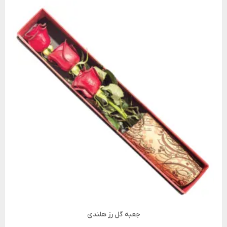
جعبه گل رز هلندی