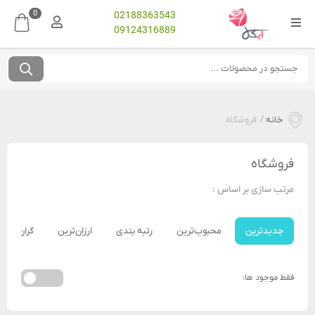
0
02188363543
09124316889
خانه
/
فروشگاه
فروشگاه
مرتب سازی بر اساس :
جدیدترین
محبوب‌ترین
رتبه بندی
ارزان‌ترین
گران‌ترین
فقط موجود ها: