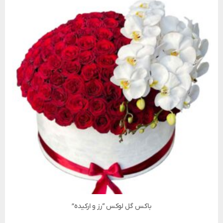
باکس گل لوکس “رز و ارکیده”