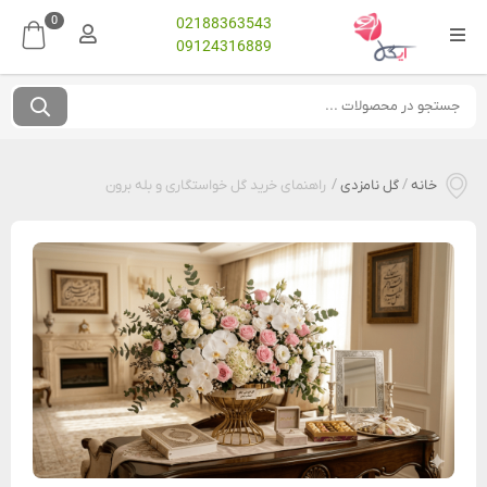
0
02188363543
09124316889
خانه
/
گل نامزدی
/
راهنمای خرید گل خواستگاری و بله برون