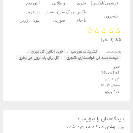
(رسمی/لوکس)
فلزی
و طلایی
آنتوریوم
باکس بزرگ
سرخ، بنفش،
رز قرمز،
بله‌برون
یا جام
صورتی
پیونی، ژربرا
‫0/5
‫(0 نظر)
برچسب‌ها:
تشریفات عروسی
,
خرید آنلاین گل تهران
,
قیمت سبد گل خواستگاری لاکچری
,
گل برای بله برون چی بخری
مدیر
1405-01-21
گل نامزدی
معرفی گل ها
458 بازدید
دیدگاهتان را بنویسید
برای نوشتن دیدگاه باید
وارد بشوید
.