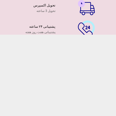
تحویل اکسپرس
تحویل 3 ساعته
پشتیبانی ۲۴ ساعته
پشتیبانی هفت روز هفته
پرداخت آنلاین
توسط کارت ها عضو شتاب
۷ روز ضمانت بازگشت
هفت روز مهلت دارید
ضمانت تازه بودن گلها
تایید تازگی گلها