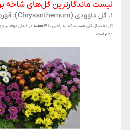
لیست ماندگارترین گل‌های شاخه بری
۱. گل داوودی (Chrysanthemum)؛ قهرمان ماندگاری
اگر به دنبال گلی هستید که به راحتی تا
۳ هفته
در گلدان دوام بیاورد
دوام است.