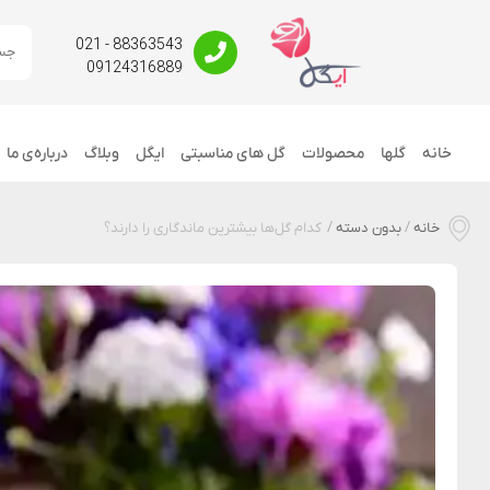
88363543 - 021
09124316889
خانه
گلها
محصولات
گل های مناسبتی
ایگل
وبلاگ
درباره‌ی ما
خانه
/
بدون دسته
/
کدام گل‌ها بیشترین ماندگاری را دارند؟