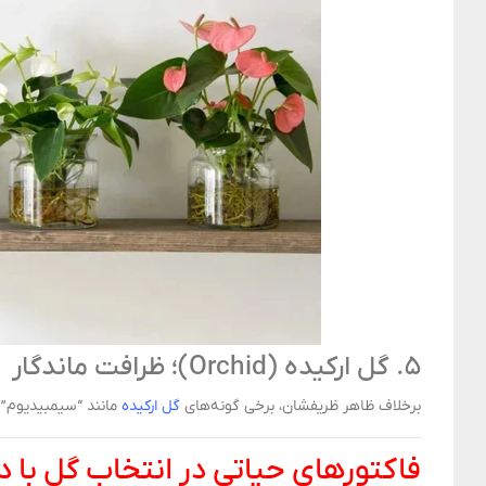
۵. گل ارکیده (Orchid)؛ ظرافت ماندگار
برخلاف ظاهر ظریفشان، برخی گونه‌های
گل ارکیده
مانند “سیمبیدیوم” م
فاکتورهای حیاتی در انتخاب گل با د