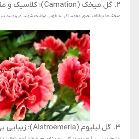
۲. گل میخک (Carnation)؛ کلاسیک و مقاوم
میخک‌ها برخلاف تصور عموم، اگر به خوبی مراقبت شوند، می‌توانند بی
۳. گل لیلیوم (Alstroemeria)؛ زیبایی بی‌پایان
لیلیوم پرویی یا آلسترومریا، گلی است که با هر شاخه آن می‌توانید چن