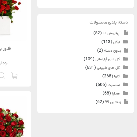
دسته‌ بندی محصولات
(52)
¨پرفروش ها
(113)
ایگل
فلاور 
(2)
بدون دسته
(109)
گل های آپارتمانی
تومان
(631)
گل های طبیعی
(268)
گلها
(606)
مناسبت
(68)
هدایا
(62)
ولنتاین 99