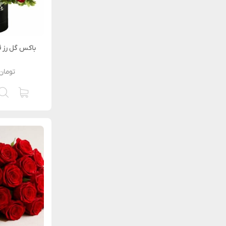
باکس گل رز ق
تومان