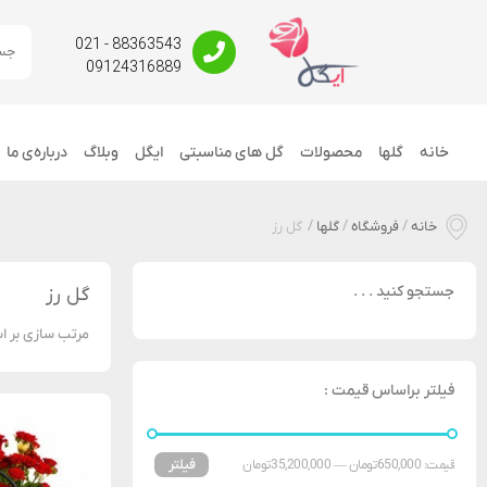
88363543 - 021
09124316889
خانه
گلها
محصولات
گل های مناسبتی
ایگل
وبلاگ
درباره‌ی ما
خانه
/
فروشگاه
/
گلها
/
گل رز
جستجو کنید . . .
گل رز
مرتب سازی بر ا
فیلتر براساس قیمت :
فیلتر
قیمت:
650,000 تومان
—
35,200,000 تومان