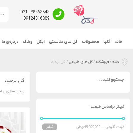
88363543 - 021
09124316889
خانه
گلها
محصولات
گل های مناسبتی
ایگل
وبلاگ
درباره‌ی ما
خانه
/
فروشگاه
/
گل های طبیعی
/
گل ترحیم
جستجو کنید . . .
گل ترحیم
مرتب سازی بر ا
فیلتر براساس قیمت :
فیلتر
قیمت:
0 تومان
—
49,000,000 تومان