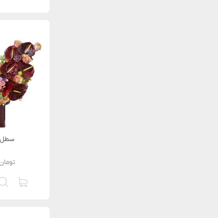
سطل 
تومان