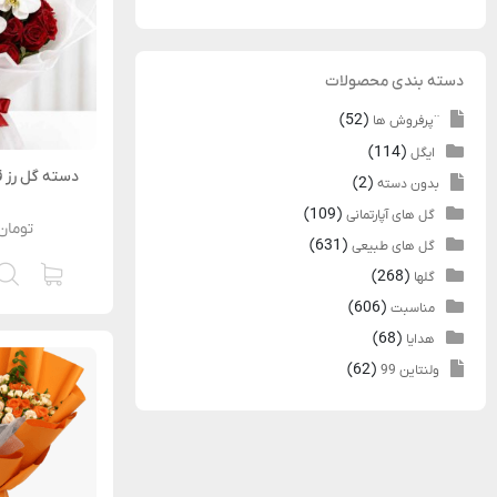
دسته‌ بندی محصولات
(52)
¨پرفروش ها
(114)
ایگل
دسته گل رز ق
(2)
بدون دسته
(109)
گل های آپارتمانی
تومان
(631)
گل های طبیعی
(268)
گلها
(606)
مناسبت
(68)
هدایا
(62)
ولنتاین 99