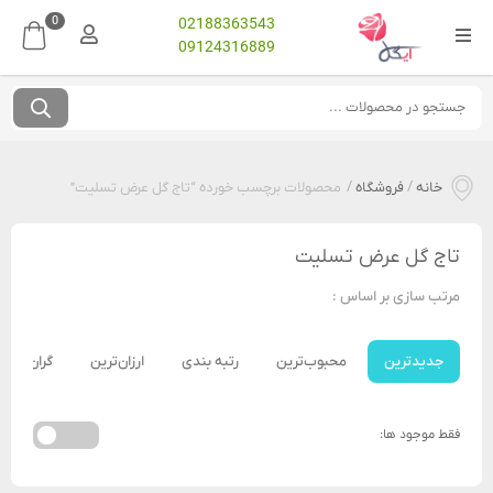
0
02188363543
09124316889
خانه
/
فروشگاه
/
محصولات برچسب خورده “تاج گل عرض تسلیت”
تاج گل عرض تسلیت
مرتب سازی بر اساس :
جدیدترین
محبوب‌ترین
رتبه بندی
ارزان‌ترین
گران‌ترین
فقط موجود ها: