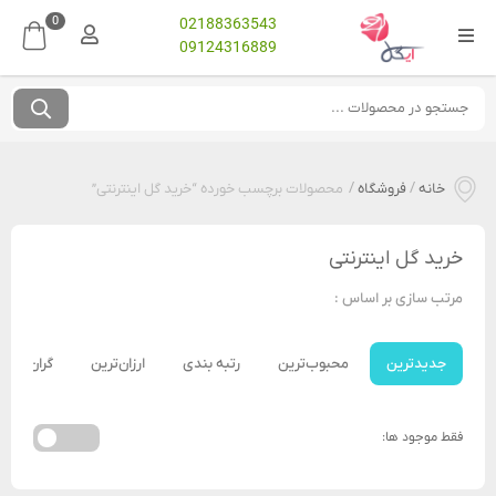
0
02188363543
09124316889
خانه
/
فروشگاه
/
محصولات برچسب خورده “خرید گل اینترنتی”
خرید گل اینترنتی
مرتب سازی بر اساس :
جدیدترین
محبوب‌ترین
رتبه بندی
ارزان‌ترین
گران‌ترین
فقط موجود ها: