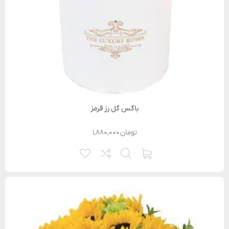
باگس گل رز قرمز
تومان
۱,۸۸۰,۰۰۰