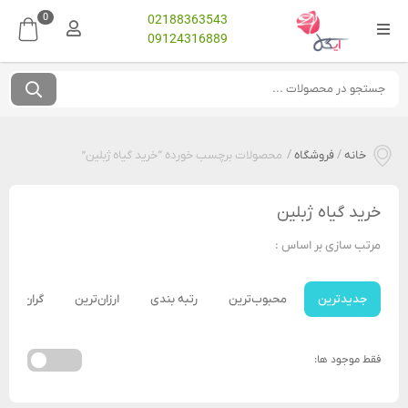
0
02188363543
09124316889
خانه
/
فروشگاه
/
محصولات برچسب خورده “خرید گیاه ژبلین”
خرید گیاه ژبلین
مرتب سازی بر اساس :
جدیدترین
محبوب‌ترین
رتبه بندی
ارزان‌ترین
گران‌ترین
فقط موجود ها: