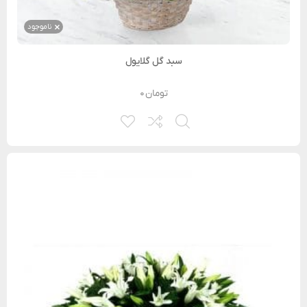
ناموجود
سبد گل گلایول
تومان
۰