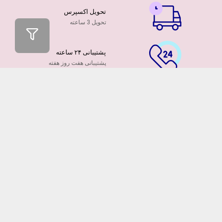
تحویل اکسپرس
تحویل 3 ساعته
پشتیبانی ۲۴ ساعته
پشتیبانی هفت روز هفته
پرداخت آنلاین
توسط کارت ها عضو شتاب
۷ روز ضمانت بازگشت
هفت روز مهلت دارید
ضمانت تازه بودن گلها
تایید تازگی گلها