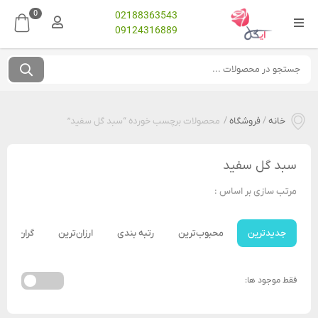
0
02188363543
09124316889
خانه
/
فروشگاه
/
محصولات برچسب خورده “سبد گل سفید”
سبد گل سفید
مرتب سازی بر اساس :
جدیدترین
محبوب‌ترین
رتبه بندی
ارزان‌ترین
گران‌ترین
فقط موجود ها: