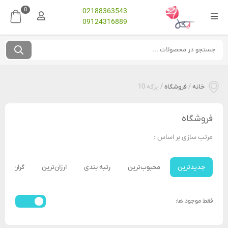
0
02188363543
09124316889
خانه
/
فروشگاه
/
برگه 10
فروشگاه
مرتب سازی بر اساس :
جدیدترین
محبوب‌ترین
رتبه بندی
ارزان‌ترین
گران‌ترین
فقط موجود ها: