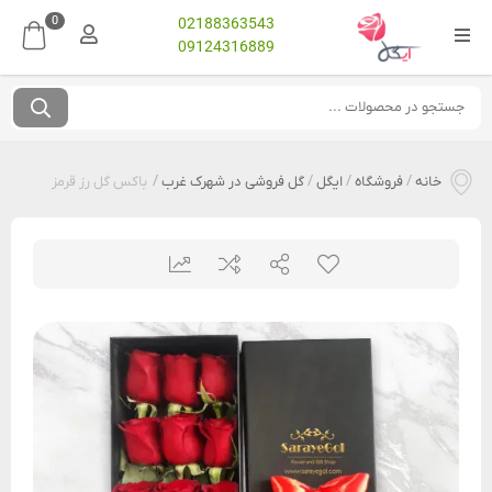
0
02188363543
09124316889
خانه
/
فروشگاه
/
ایگل
/
گل فروشی در شهرک غرب
/
باکس گل رز قرمز