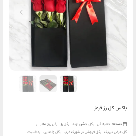
باکس گل رز قرمز
دسته:
,
,
,
,
جعبه گل
گل جشن تولد
گل رز
گل روز مادر
,
,
,
گل عرض تبریک
گل فروشی در شهرک غرب
گل ولنتاین
مناسبت