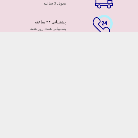
تحویل 3 ساعته
پشتیبانی ۲۴ ساعته
پشتیبانی هفت روز هفته
پرداخت آنلاین
توسط کارت ها عضو شتاب
۷ روز ضمانت بازگشت
هفت روز مهلت دارید
ضمانت تازه بودن گلها
تایید تازگی گلها