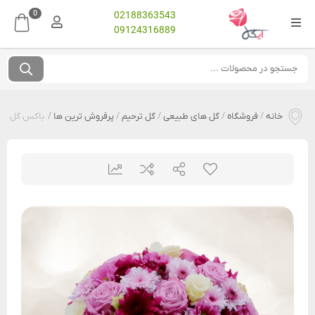
0
02188363543
09124316889
خانه
/
فروشگاه
/
گل های طبیعی
/
گل ترحیم
/
پرفروش ترین ها
/
باکس گل صو