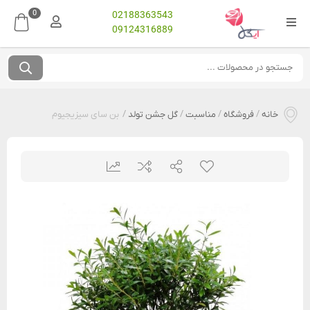
0
02188363543
09124316889
خانه
/
فروشگاه
/
مناسبت
/
گل جشن تولد
/
بن سای سیزیجیوم