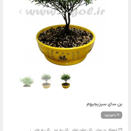
بن سای سیزیجیوم
ناموجود
دسته:
,
,
,
,
بن سای
گل جشن تولد
گل روز پدر
گل روز مادر