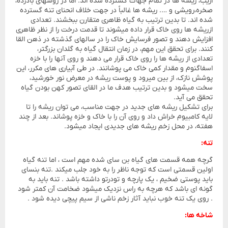
اریب، ریشه ها در تمام جهات گسترده شده اند. اما در روشهای بادزده،
صخره،رویشی و …. ریشه ها غالباً در جهت خلاف انحنای تنه گسترده
شده اند. تا بدین ترتیب به گیاه ظاهری متقارن ببخشند. تعدادی
ازریشه ها روی خاک قرار داده میشوند تا قدمت درخت را از نظر ظاهری
افزایش دهند و تصور فرسایش خاک را در سالهای گذشته در ذهن القا
کنند. برای تحقق این مهم، در زمان انتقال گیاه به گلدان بزرگتر،
تعدادی از ریشه ها را روی خاک قرار می دهند و روی آنها را با خزه
اسفاگنوم و مقدار کمی خاک می پوشانند. در طی آبیاری های مکرر، این
پوشش نازک، از بین میرود و پوست ریشه در معرض نور خورشید،
سخت میشود و بدین ترتیب هدف ما در القای تصور کهن بودن گیاه
تحقق می آید.
برای تشکیل ریشه های جدید در جهت مناسب، می توان ریشه را تا
لایه کامبیوم خراش داد و روی آن را با خاک و خزه پوشاند. بعد از چند
هفته، در محل زخم ریشه های جدیدی ایجاد میشود.
تنه:
گرچه همه قسمت های گیاه بن سای شده مهم است ، اما تنه گیاه
اولین قسمتی است که توجه ناظر را به خود جلب میکند .تنه بنسای
باید پوستی ضخیم ، یک پارچه و تودرتو داشته باشد . تنه باید به
گونه ای باشد که هرچه به راس نزدیک میشود ضخامت آن کمتر شود
. روی یک تنه خوب نباید آثار زخم ناشی از سیم پیچی دیده شود .
شاخه ها: