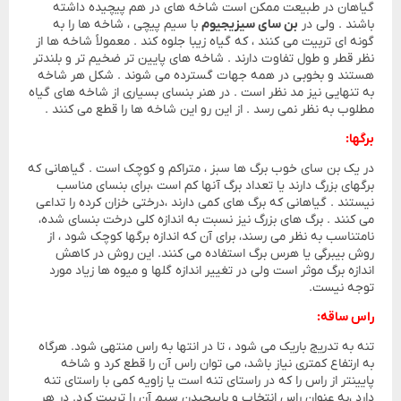
گیاهان در طبیعت ممکن است شاخه های در هم پیچیده داشته
باشند . ولی در
بن سای سیزیجیوم
با سیم پیچی ، شاخه ها را به
گونه ای تربیت می کنند ، که گیاه زیبا جلوه کند . معمولاً شاخه ها از
نظر قطر و طول تفاوت دارند . شاخه های پایین تر ضخیم تر و بلندتر
هستند و بخوبی در همه جهات گسترده می شوند . شکل هر شاخه
به تنهایی نیز مد نظر است . در هنر بنسای بسیاری از شاخه های گیاه
مطلوب به نظر نمی رسد . از این رو این شاخه ها را قطع می کنند .
برگها:
در یک بن سای خوب برگ ها سبز ، متراکم و کوچک است . گیاهانی که
برگهای بزرگ دارند یا تعداد برگ آنها کم است ،برای بنسای مناسب
نیستند . گیاهانی که برگ های کمی دارند ،درختی خزان کرده را تداعی
می کنند . برگ های بزرگ نیز نسبت به اندازه کلی درخت بنسای شده،
نامتناسب به نظر می رسند، برای آن که اندازه برگها کوچک شود ، از
روش بیبرگی یا هرس برگ استفاده می کنند. این روش در کاهش
اندازه برگ موثر است ولی در تغییر اندازه گلها و میوه ها زیاد مورد
توجه نیست.
راس ساقه:
تنه به تدریج باریک می شود ، تا در انتها به راس منتهی شود. هرگاه
به ارتفا‎ع کمتری نیاز باشد، می توان راس آن را قطع کرد و شاخه
پایینتر از راس را که در راستای تنه است یا زاویه کمی با راستای تنه
دارد ،به عنوان راس انتخاب و باپیچیدن سیم آن را تربیت کرد. در هر