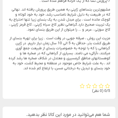
7-پرورش نشا که از یک خزانه فراهم شده است .
مشهورترین بنساهای ژاپنی به همین طریق پرورش یافته اند. نهالی
که در طبیعت به دلیل شرایط نامناسب رشد، خود به خود کوتاه و
کوچک مانده است ، برای مبدل شدن به یک بنسای زیبا تنها احتیاج به
یک تربیت صحیح دارد.گیاهانی نظیر کاج سیاه ژاپنی ، کاج قرمز ژاپنی ،
کاج سوزنی ، عرعر و … را میتوان از این طریق بنسای نمود.
مزیت این روش ، صرفه جویی در وقت است . زیرا برای تهیه بنسای از
طریق کشت بذر، حداقل به 5 الی 10 سال زمان نیاز داریم. در ژاپن
گیاهانی را که با توجه به خصوصیات بنسای از طبیعت جمع آوری
میکنند، «آراکی» می نامند. بسیاری از گیاهانی که در صخره ها و
کوهستانهای مناطق گرمسیری و معتدل در شکاف صخره ها رشد کرده
اند ، به علت شرایط خاص موجود در منطقه و محیط کشت، خود به
خود بنسای و تبدیل به درختانی مسن، با ارتفاع کم شده اند.
‫0/5
‫(0 نظر)
شما هم می‌توانید در مورد این کالا نظر بدهید.