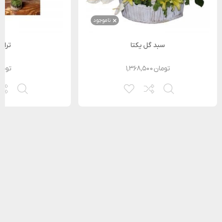
ناموجود
سبد گل یکتا
تراری
تومان
۱,۳۶۸,۵۰۰
توما