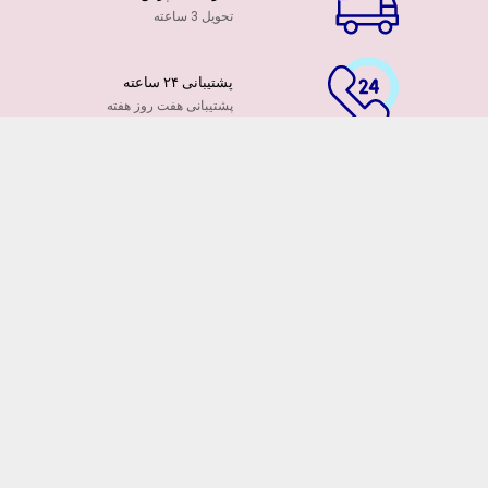
تحویل 3 ساعته
پشتیبانی ۲۴ ساعته
پشتیبانی هفت روز هفته
پرداخت آنلاین
توسط کارت ها عضو شتاب
۷ روز ضمانت بازگشت
هفت روز مهلت دارید
ضمانت تازه بودن گلها
تایید تازگی گلها