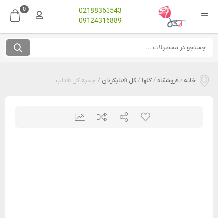
0
02188363543
09124316889
خانه
/
فروشگاه
/
گلها
/
گل آفتابگردان
/
جعبه گل آفتاب