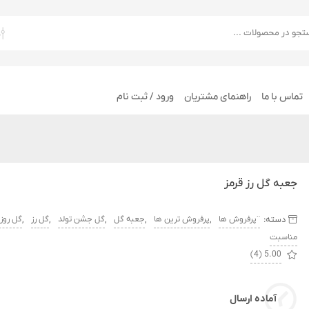
تماس با ما
راهنمای مشتریان
ورود / ثبت نام
جعبه گل رز قرمز
دسته:
,
,
,
,
,
¨پرفروش ها
پرفروش ترین ها
جعبه گل
گل جشن تولد
گل رز
گل روز 
مناسبت
(4)
5.00
آماده ارسال