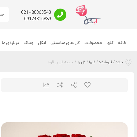
88363543 - 021
09124316889
خانه
گلها
محصولات
گل های مناسبتی
ایگل
وبلاگ
درباره‌ی ما
خانه
/
فروشگاه
/
گلها
/
گل رز
/
جعبه گل رز قرمز