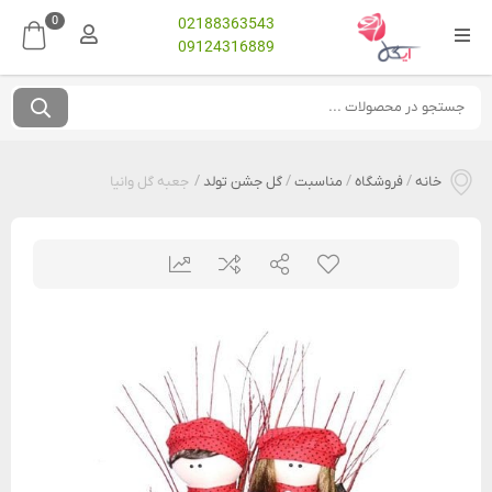
0
02188363543
09124316889
خانه
/
فروشگاه
/
مناسبت
/
گل جشن تولد
/
جعبه گل وانیا