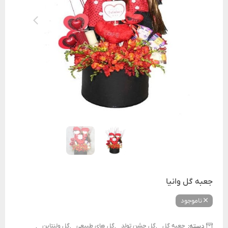
جعبه گل وانیا
ناموجود
دسته:
,
,
,
,
جعبه گل
گل جشن تولد
گل های طبیعی
گل ولنتاین