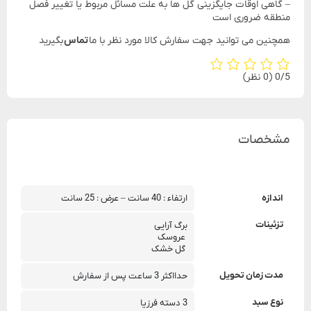
– گاهی اوقات جایگزینی گل ها به علت مسائل مربوط یا تغییر فصل
منطقه ضروری است
همچنین می توانید جهت سفارش کالا مورد نظر با ما
تماس
بگیرید
‫0/5
‫(0 نظر)
مشخصات
اندازه
ارتفاء : 40 سانت – عرض : 25 سانت
تزئینات
برگ آرایی
 عروسک
 گل خشک
مدت زمان تحویل
حدااکثر 3 ساعت پس از سفارش
نوع سبد
3 دسته فرزیا