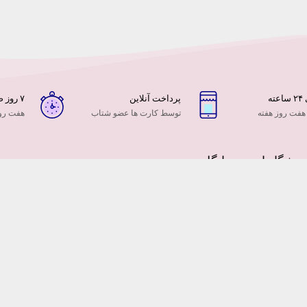
ه
پرداخت آنلاین
۷ روز ضمانت بازگشت
 هفت روز هفته
توسط کارت ها عضو شتاب
هفت روز
وشگاه اینترنتی ایگل
گل فروشی ایگل با سابقه 10 ساله در عرصه فروش آنلاین گل و هدیه از آنجا که توس
چنین توسعه فروش های اینترنتی را نمیتوان دست کم گرفت و همچنین سهم این تجارت
 ایران را ، به همین جهت تیم ما برای داشتن سهمی در بازار امن تجارت الکترونیک ایرا
نیت فضای مجازی ایران توسط سازمان هایی مانند فتا ، سازمان سازماندهی وبسایت ها 
ت به کار شدیم تا خدماتی متفاوت از آنچه تا بحال دیده اید ارائه دهیم.
ان ، شهرک غرب ، بلوار دریا ، بین فرحزادی و پاکنژاد پلاک 278/1 فروشگاه گل و هدیه ایگل
کنون با ما تماس بگیرید : 88363543 (021) – 09124316889