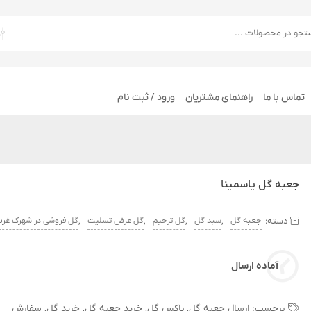
تماس با ما
راهنمای مشتریان
ورود / ثبت نام
جعبه گل یاسمینا
دسته:
,
,
,
,
جعبه گل
سبد گل
گل ترحیم
گل عرض تسلیت
گل فروشی در شهرک غر
آماده ارسال
برچسب:
ارسال جعبه گل
,
باکس گل
,
خرید جعبه گل
,
خرید گل
,
سفارش