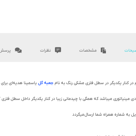
یحات
مشخصات
نظرات
پرسش 
م در کنار یکدیگر در سطل فلزی مشکی رنگ به نام
جعبه گل
یاسمینا هدیه‌ای برای 
یبا دارای 6 شاخه رز هلندی، 3 شاخه آنتوریوم و 4 دسته داودی مینیاتوری میباشد که همگی با چیدمانی زیبا د
ل به شماره همراه شما ارسال میگردد