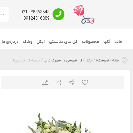
88363543 - 021
09124316889
خانه
گلها
محصولات
گل های مناسبتی
ایگل
وبلاگ
درباره‌ی ما
خانه
/
فروشگاه
/
ایگل
/
گل فروشی در شهرک غرب
/
جعبه گل یاسمینا