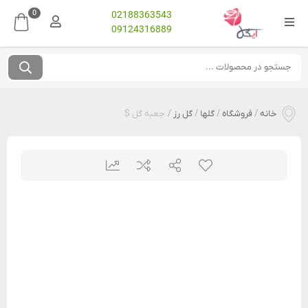
0
02188363543
09124316889
خانه
/
فروشگاه
/
گلها
/
گل رز
/
جعبه گل S