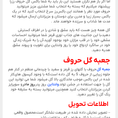
اما اگر باز هم نگران هستید این بار باید به شما باکس گل حروف رز را
پیشنهاد میکنیم که بسته به انتخاب شما مشتری عزیز میتوانید
حروف مورد نظر را همانند این باکس رز سرخ انتخاب کنید که در یک
باکس بسیار زیبا و مدرن برای دوستان و عزیزانتان ارسال میشود که
مدت ها شاداب و سرزنده خواهند ماند .
گل همه چیز هست که باید عشق و شادی را در اطراف کسترش
دهید،با این جذابیت های جذاب توری قرمز شما میتوانید احساسات
عشقی خود را در قلب عزازان خود بوجود آورید،آن را به شریک زندگی
خود در سالگرد ازدواج خود یا روز ولنتاین برای تقویت و پیوند عشق
هدیه دهید.
جعبه گل حروف
جعبه گل
حروف با گلهای رز قرمز و سفید با چیدمانی منظم در کنار هم
جلوه زیبایی از حروف S به گل داده است،که با وجود کپسول های کار
شده در این باکس موجب ماندگاری بالا گل میشود شما می توانید این
گل را جهت استفاده در جشن تولد،
ولنتاین
،روز پدر،
روز مادر
و سوپرایز
کردن عزیزانتان انتخاب کنید همچنین میتوانید بسته به سلیقه خود
رنگ گل را تغییر دهید.
اطلاعات تحویل
– تصویر نمایش داده شده در طبیعت نشانگر است،محصول واقعی
ممکن است با شکل و طراحی کمی متفاوت باشد.