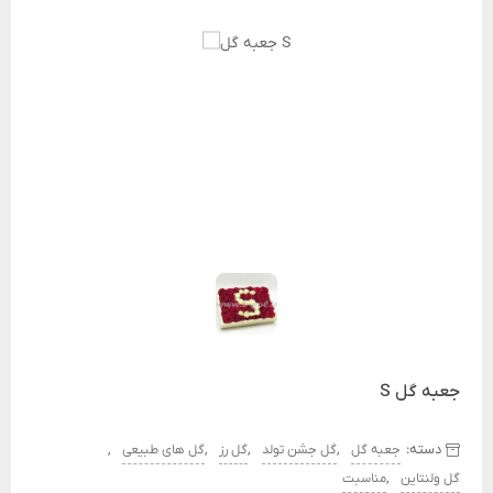
جعبه گل S
دسته:
,
,
,
,
جعبه گل
گل جشن تولد
گل رز
گل های طبیعی
,
گل ولنتاین
مناسبت