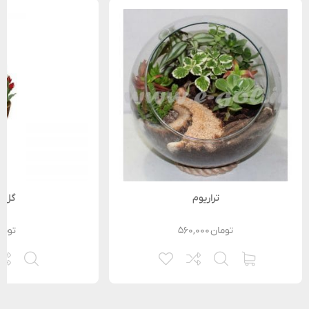
تراریوم
گل ل
تومان
۵۶۰,۰۰۰
توما