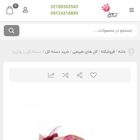
0
02188363543
09124316889
خانه
/
فروشگاه
/
گل های طبیعی
/
خرید دسته گل
/
دسته کل رز و ژربرا