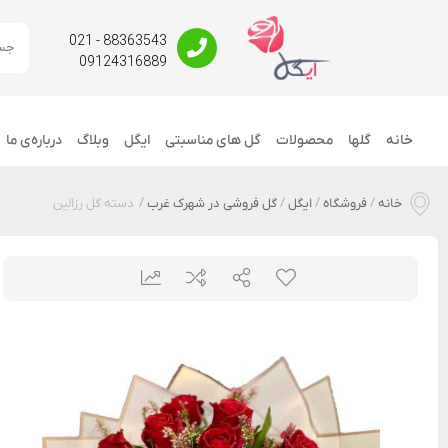
88363543 - 021
09124316889
خانه
گلها
محصولات
گل های مناسبتی
ایگل
وبلاگ
درباره‌ی ما
خانه
/
فروشگاه
/
ایگل
/
گل فروشی در شهرک غرب
/
دسته گل رزالین