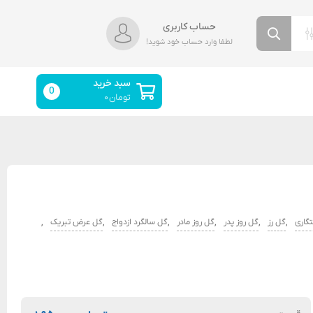
حساب کاربری
لطفا وارد حساب خود شوید!
سبد خرید
0
تومان
۰
,
,
,
,
,
,
گاری
گل رز
گل روز پدر
گل روز مادر
گل سالگرد ازدواج
گل عرض تبریک