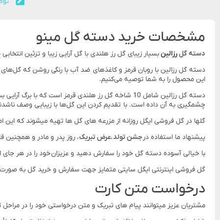
توض
مشخصات خرید دسته گل مینو
دسته گل
رزالین
بسیار زیبای گل رز هلندی با گل آرایی زیبا و تزئین انتخ
دسته گل رزالین با روبان قرمز و کاغذهای ضد آب با رنگی روشن که گل‌های ر
این محصول را به شما توصیه می‌کنیم.
دسته گل رزالین شامل 10 شاخه گل رز هلندی قرمز است ک
چشمگیری به آن داده است. با تقدیم کردن این گل‌ها با زیبایی وصف ناشدنی‌ش
گلها در گل فروشی ایگل روزانه از مزرعه های گل ها تهیه میشوند که این ا
پیشنهاد ما استفاده در
جشن تولد
،
عرض تبریک
، روز پدر و مادر و همچنین ق
با خیالی آسوده دسته گل خود را سفارش دهید و عزیزان خود را در هر جای ایر
گل فروشی اینترنتی ایگل سایتی متمایز جهت سفارش و خرید گل به صورت آنلا
درخواست متن کارت
مشتریان عزیز میتوانند پیام های تبریک و متن درخواستی خود را در مراحل