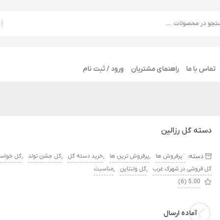
تماس با ما
راهنمای مشتریان
ورود / ثبت نام
دسته گل رزالین
دسته:
,
,
,
,
¨پرفروش ها
پرفروش ترین ها
خرید دسته گل
گل جشن تولد
گل خواست
,
,
گل فروشی در شهرک غرب
گل ولنتاین
مناسبت
(6)
5.00
آماده ارسال