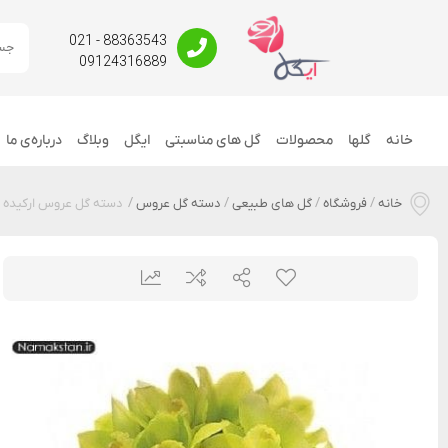
88363543 - 021
09124316889
خانه
گلها
محصولات
گل های مناسبتی
ایگل
وبلاگ
درباره‌ی ما
خانه
/
فروشگاه
/
گل های طبیعی
/
دسته گل عروس
/
دسته گل عروس ارکیده