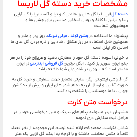
مشخصات خرید دسته گل لاریسا
دسته گل
لاریسا با گل های رز هلندی،کرزنتیا و آلسترنریا با گل آرایی
زیبا و تزئین با کاغذ و روبان انتخابی مناسبی برای جشن ها و
مهمانیهای شماست
پیشنهاد ما استفاده در
جشن تولد
،
عرض تبریک
، روز پدر و مادر و
همچنین قابل استفاده در روز عشاق . شادابی و تازه بودن گل های ما
اساس کار ایگل است
با خیالی آسوده دسته گل خود را سفارش دهید و عزیزان خود را در هر
جای ایران سورپرایز کنید . ایگل برترین
گل فروشی اینترنتی
در ایران
مفتخر است که سهمی در شادیهای شما داشته باشد
گل فروشی اینترنتی ایگل سایتی متمایز جهت سفارش و خرید گل به
صورت آنلاین و ارسال آن به تمام شهر های ایران و بیش از ده کشور
جهان . با ما دوستانتان را شگفت زده کنید
درخواست متن کارت
مشتریان عزیز میتوانند پیام های تبریک و متن درخواستی خود را در
مراحل ثبت سفارش درج نموده
شایان ذکراست محصولات ارائه شده توسط این مجموعه از نظر تعداد
کاملاً با عکس مطابقت داشته و با توجه به اینکه گل آرایی یک هنر