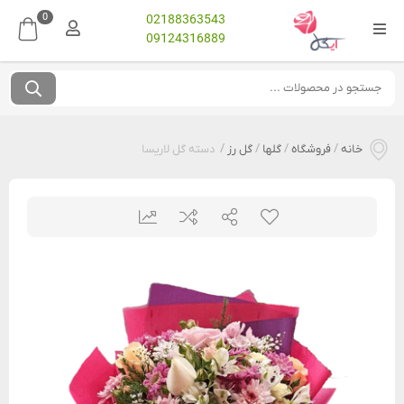
0
02188363543
09124316889
خانه
/
فروشگاه
/
گلها
/
گل رز
/
دسته گل لاریسا