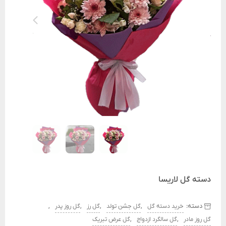
دسته گل لاریسا
دسته:
,
,
,
,
خرید دسته گل
گل جشن تولد
گل رز
گل روز پدر
,
,
گل روز مادر
گل سالگرد ازدواج
گل عرض تبریک