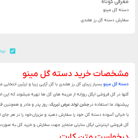
معرفی کوتاه
دسته گل مینو
سفارش دسته گل رز هلندی
توض
مشخصات خرید دسته گل مینو
دسته گل
مینو
بسیار زیبای گل رز هلندی با گل آرایی زیبا و تزئین انتخاب
گلها در گل فروشی ایگل روزانه از مزرعه های گل ها تهیه میشوند که این ا
پیشنهاد ما استفاده در
جشن تولد
،
عرض تبریک
، روز پدر و مادر و همچنین ق
با خیالی آسوده دسته گل خود را سفارش دهید و عزیزان خود را در هر جای ایر
گل فروشی اینترنتی ایگل سایتی متمایز جهت سفارش و خرید گل به صورت آنلا
درخواست متن کارت