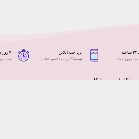
ه
پرداخت آنلاین
۷ روز ضمانت بازگشت
 هفت روز هفته
توسط کارت ها عضو شتاب
هفت روز
وشگاه اینترنتی ایگل
گل فروشی ایگل با سابقه 10 ساله در عرصه فروش آنلاین گل و هدیه از آنجا که توس
چنین توسعه فروش های اینترنتی را نمیتوان دست کم گرفت و همچنین سهم این تجارت
 ایران را ، به همین جهت تیم ما برای داشتن سهمی در بازار امن تجارت الکترونیک ایرا
نیت فضای مجازی ایران توسط سازمان هایی مانند فتا ، سازمان سازماندهی وبسایت ها 
ت به کار شدیم تا خدماتی متفاوت از آنچه تا بحال دیده اید ارائه دهیم.
ان ، شهرک غرب ، بلوار دریا ، بین فرحزادی و پاکنژاد پلاک 278/1 فروشگاه گل و هدیه ایگل
کنون با ما تماس بگیرید : 88363543 (021) – 09124316889