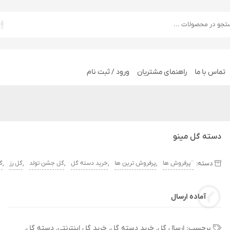
تماس با ما
راهنمای مشتریان
ورود / ثبت نام
دسته گل مینو
دسته:
,
,
,
,
,
¨پرفروش ها
پرفروش ترین ها
خرید دسته گل
گل جشن تولد
گل رز
گل
آماده ارسال
برچسب:
ارسال گل
,
خرید دسته گل
,
خرید گل اینترنتی
,
دسته گل
,