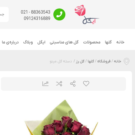
88363543 - 021
09124316889
خانه
گلها
محصولات
گل های مناسبتی
ایگل
وبلاگ
درباره‌ی ما
خانه
/
فروشگاه
/
گلها
/
گل رز
/
دسته گل مینو