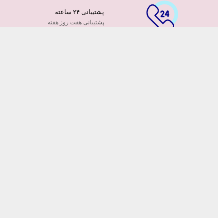
پشتیبانی ۲۴ ساعته
پشتیبانی هفت روز هفته
پرداخت آنلاین
توسط کارت ها عضو شتاب
۷ روز ضمانت بازگشت
هفت روز مهلت دارید
ضمانت تازه بودن گلها
تایید تازگی گلها