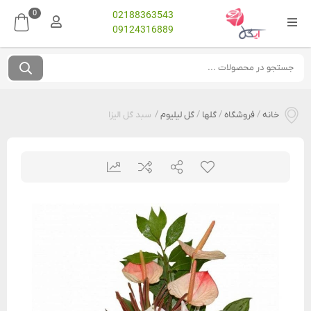
0
02188363543
09124316889
خانه
/
فروشگاه
/
گلها
/
گل لیلیوم
/
سبد گل الیزا