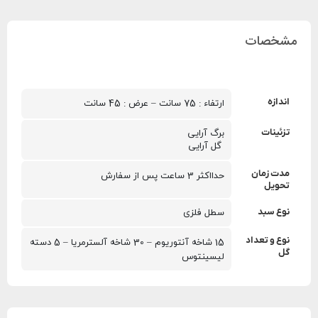
مشخصات
اندازه
ارتفاء : 75 سانت – عرض : 45 سانت
تزئینات
برگ آرایی
 گل آرایی
مدت زمان
حدااکثر 3 ساعت پس از سفارش
تحویل
نوع سبد
سطل فلزی
نوع و تعداد
15 شاخه آنتوریوم – 30 شاخه آلسترمریا – 5 دسته 
گل
لیسینتوس