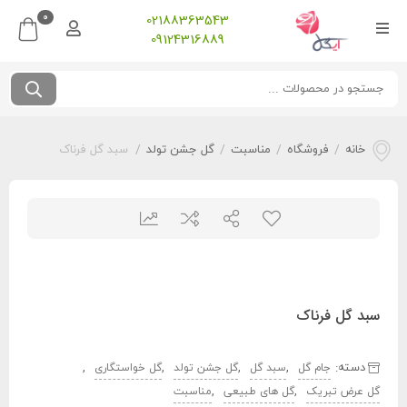
0
02188363543
09124316889
خانه
/
فروشگاه
/
مناسبت
/
گل جشن تولد
/
سبد گل فرناک
سبد گل فرناک
دسته:
,
,
,
,
جام گل
سبد گل
گل جشن تولد
گل خواستگاری
,
,
گل عرض تبریک
گل های طبیعی
مناسبت