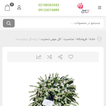
0
02188363543
09124316889
خانه
/
فروشگاه
/
مناسبت
/
گل عرض تسلیت
/
پایه گل ترحیم حنا