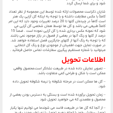
شود و برای شما ارسال گردد
شایان ذکراست محصولات ارائه شده توسط این مجموعه از نظر تعداد
کاملاً با عکس مطابقت داشته و با توجه به اینکه گل آرایی یک هنر
است گاهاً در چیدمان گلها تا 20 درصد تغییرات وجود دارد که این امر
کاملاً طبیعی می باشد و گل ها توسط همان شخصی گل آرایی می
شود که نمونه عکس برداری شده را گل آرایی نموده است . ضمناً 15
درصد از گلها و رنگ آنها در بعضی از فصول در بازار موجود نمی باشند
که با توجه به رنگ آنها از گلهای جایگزین فصل استفاده خواهد شد.
در صورت تمایل جهت اطمینان از موجودی نوع و رنگ گل انتخابی
میتوانید با شماره مستقیم پیگیری سفارشات تماس حاصل فرمائید .
اطلاعات تحویل
– تصویر نمایش داده شده در طبیعت نشانگر است،محصول واقعی
ممکن است با شکل و طراحی کمی متفاوت باشد.
– گل ها ممکن است در مرحله شکوفه یا نیمه شکوفه تحویل داده
شود.
– زمان تحویل برآورده شده است و بستگی به دسترس بودن بعضی از
محصول و مقصدی که می خواهید تحویل شود
– از آنجا که گل ها در طبیعت فاسد می شوندما می توانیم تنها یکبار
تحویل سفارش خود را انجام دهیم.تجویل را نمیتوان مجدد به روز