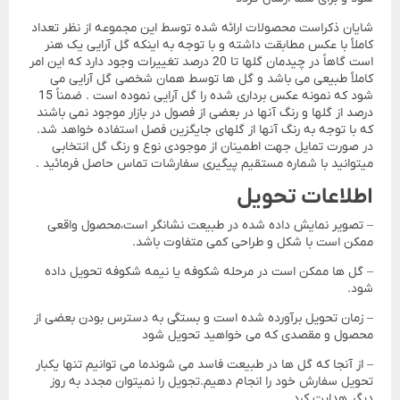
شایان ذکراست محصولات ارائه شده توسط این مجموعه از نظر تعداد
کاملاً با عکس مطابقت داشته و با توجه به اینکه گل آرایی یک هنر
است گاهاً در چیدمان گلها تا 20 درصد تغییرات وجود دارد که این امر
کاملاً طبیعی می باشد و گل ها توسط همان شخصی گل آرایی می
شود که نمونه عکس برداری شده را گل آرایی نموده است . ضمناً 15
درصد از گلها و رنگ آنها در بعضی از فصول در بازار موجود نمی باشند
که با توجه به رنگ آنها از گلهای جایگزین فصل استفاده خواهد شد.
در صورت تمایل جهت اطمینان از موجودی نوع و رنگ گل انتخابی
میتوانید با شماره مستقیم پیگیری سفارشات تماس حاصل فرمائید .
اطلاعات تحویل
– تصویر نمایش داده شده در طبیعت نشانگر است،محصول واقعی
ممکن است با شکل و طراحی کمی متفاوت باشد.
– گل ها ممکن است در مرحله شکوفه یا نیمه شکوفه تحویل داده
شود.
– زمان تحویل برآورده شده است و بستگی به دسترس بودن بعضی از
محصول و مقصدی که می خواهید تحویل شود
– از آنجا که گل ها در طبیعت فاسد می شوندما می توانیم تنها یکبار
تحویل سفارش خود را انجام دهیم.تجویل را نمیتوان مجدد به روز
دیگر هدایت کرد