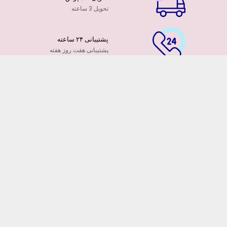
تحویل 3 ساعته
پشتیبانی ۲۴ ساعته
پشتیبانی هفت روز هفته
پرداخت آنلاین
توسط کارت ها عضو شتاب
۷ روز ضمانت بازگشت
هفت روز مهلت دارید
ضمانت تازه بودن گلها
تایید تازگی گلها