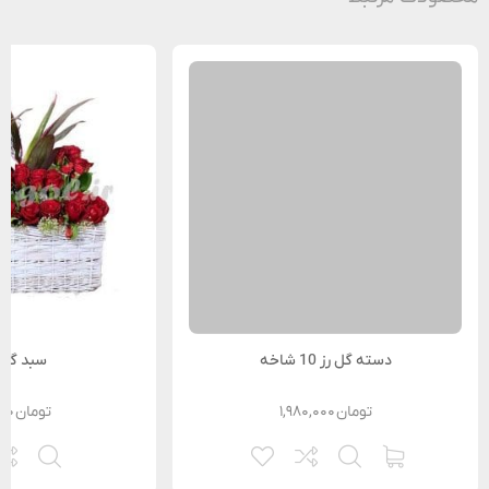
دسته گل رز 10 شاخه
سبد گل
تومان
۱,۹۸۰,۰۰۰
تومان
۰۰۰