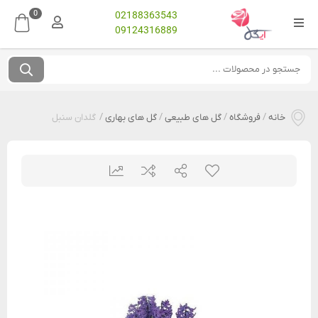
0
02188363543
09124316889
خانه
/
فروشگاه
/
گل های طبیعی
/
گل های بهاری
/
گلدان سنبل