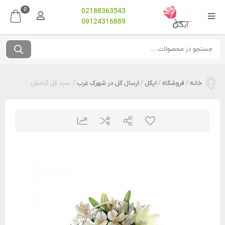
0
02188363543
09124316889
خانه
/
فروشگاه
/
ایگل
/
ارسال گل در شهرک غرب
/
سبد گل آرامش