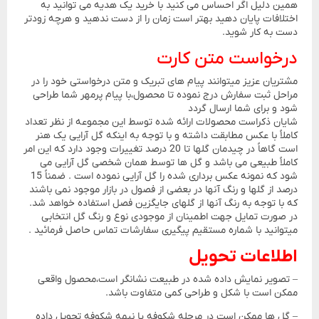
همین دلیل اگر احساس می کنید با خرید یک هدیه می توانید به
اختلافات پایان دهید بهتر است زمان را از دست ندهید و هرچه زودتر
دست به کار شوید.
درخواست متن کارت
مشتریان عزیز میتوانند پیام های تبریک و متن درخواستی خود را در
مراحل ثبت سفارش درج نموده تا محصول،با پیام پرمهر شما طراحی
شود و برای شما ارسال گردد
شایان ذکراست محصولات ارائه شده توسط این مجموعه از نظر تعداد
کاملاً با عکس مطابقت داشته و با توجه به اینکه گل آرایی یک هنر
است گاهاً در چیدمان گلها تا 20 درصد تغییرات وجود دارد که این امر
کاملاً طبیعی می باشد و گل ها توسط همان شخصی گل آرایی می
شود که نمونه عکس برداری شده را گل آرایی نموده است . ضمناً 15
درصد از گلها و رنگ آنها در بعضی از فصول در بازار موجود نمی باشند
که با توجه به رنگ آنها از گلهای جایگزین فصل استفاده خواهد شد.
در صورت تمایل جهت اطمینان از موجودی نوع و رنگ گل انتخابی
میتوانید با شماره مستقیم پیگیری سفارشات تماس حاصل فرمائید .
اطلاعات تحویل
– تصویر نمایش داده شده در طبیعت نشانگر است،محصول واقعی
ممکن است با شکل و طراحی کمی متفاوت باشد.
– گل ها ممکن است در مرحله شکوفه یا نیمه شکوفه تحویل داده