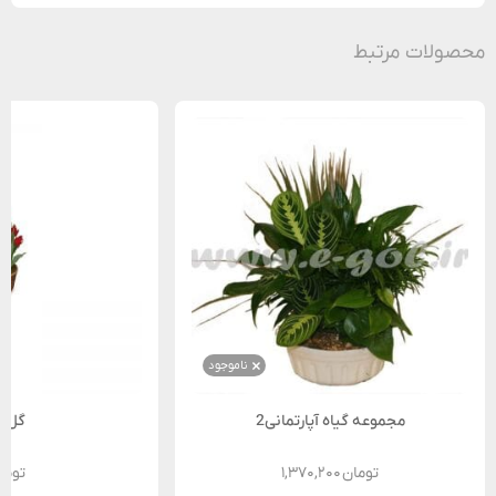
محصولات مرتبط
ناموجود
مجموعه گیاه آپارتمانی2
گل ل
تومان
۱,۳۷۰,۲۰۰
توما