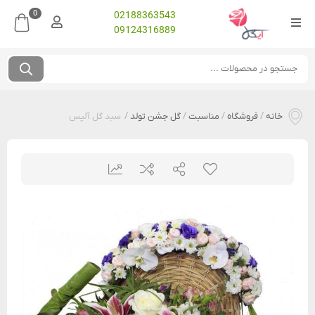
0
02188363543
09124316889
خانه
/
فروشگاه
/
مناسبت
/
گل جشن تولد
/
سبد گل آلیس