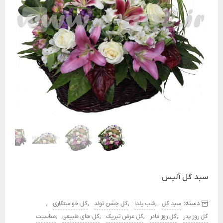
سبد گل آلیس
دسته:
,
,
,
,
سبد گل
شب یلدا
گل جشن تولد
گل خواستگاری
,
,
,
,
گل روز پدر
گل روز مادر
گل عرض تبریک
گل های طبیعی
مناسبت