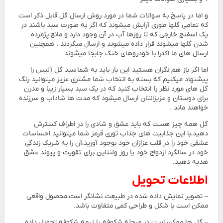
و اما در پاسخ به سوالات شما در مورد روش ارسال گل قابل ذکر است
که تمامی گلها طوری آرایش میشوند که اگر به صورت سبد باشند در
یک اسفنج خارجی که تا روزها آب در آن وجود دارد و مانع پژمرده
شدن گلها میشوند قرار داده میشوند و ارسال میگردند . همچنین
ارسال های ما اکثرا با خودروهای خنک جابجا میشوند
اما اگر باز هم نگران هستید این بار باید به شما سبد گل آلیس را
پیشنهاد میکنیم که بسته به انتخاب شما مشتری عزیز میتوانید رنگ
گل های مورد نظر را انتخاب کنید که در یک سبد بسیار زیبا و مدرن
برای دوستان و عزیزانتان ارسال میشود که مدت ها شاداب و سرزنده
خواهند ماند .
گل همه چیز هست که باید عشق و شادی را در اطراف کسترش
دهید،با این جذابیت های جذاب توری قرمز شما میتوانید احساسات
عشقی خود را در قلب عزازان خود بوجود آورید،آن را به شریک زندگی
خود در سالگرد ازدواج خود یا روز ولنتاین برای تقویت و پیوند عشق
هدیه دهید.
اطلاعات تحویل
– تصویر نمایش داده شده در طبیعت نشانگر است،محصول واقعی
ممکن است با شکل و طراحی کمی متفاوت باشد.
– گل ها ممکن است در مرحله شکوفه یا نیمه شکوفه تحویل داده