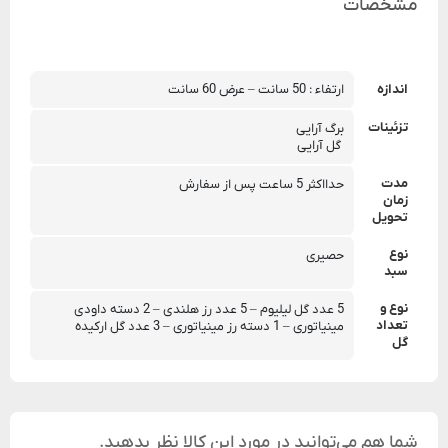
مشخصات
اندازه
ارتفاء : 50 سانت – عرض 60 سانت
تزئینات
برگ آرایی
 گل آرایی
مدت
حدااکثر 5 ساعت پس از سفارش
زمان
تحویل
نوع
حصیری
سبد
نوع و
5 عدد گل لیلیوم – 5 عدد رز هلندی – 2 دسته داودی 
تعداد
مینیاتوری – 1 دسته رز مینیاتوری – 3 عدد گل ارکیده
گل
شما هم می‌توانید در مورد این کالا نظر بدهید.