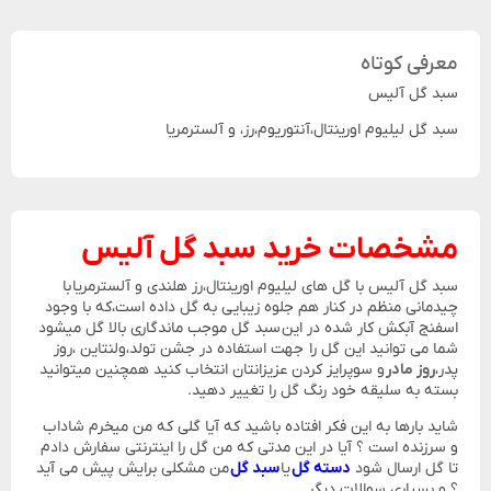
معرفی کوتاه
سبد گل آلیس
سبد گل لیلیوم اورینتال،آنتوریوم،رز، و آلسترمریا
مشخصات خرید
سبد گل آلیس
سبد گل آلیس با گل های لیلیوم اورینتال،رز هلندی و آلسترمریا با
چیدمانی منظم در کنار هم جلوه زیبایی به گل داده است،که با وجود
اسفنج آبکش کار شده در این سبد گل موجب ماندگاری بالا گل میشود
شما می توانید این گل را جهت استفاده در جشن تولد،ولنتاین ،روز
پدر،
روز مادر
و سوپرایز کردن عزیزانتان انتخاب کنید همچنین میتوانید
بسته به سلیقه خود رنگ گل را تغییر دهید.
شاید بارها به این فکر افتاده باشید که آیا گلی که من میخرم شاداب
و سرزنده است ؟ آیا در این مدتی که من گل را اینترنتی سفارش دادم
تا گل ارسال شود
دسته گل
یا
سبد گل
من مشکلی برایش پیش می آید
؟ و بسیاری سوالات دیگر