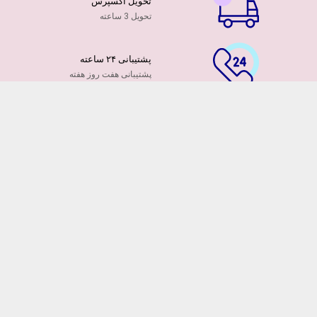
تحویل اکسپرس
تحویل 3 ساعته
پشتیبانی ۲۴ ساعته
پشتیبانی هفت روز هفته
پرداخت آنلاین
توسط کارت ها عضو شتاب
۷ روز ضمانت بازگشت
هفت روز مهلت دارید
ضمانت تازه بودن گلها
تایید تازگی گلها