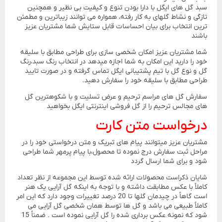
سبد گل های ایگل با دارا بودن تنوع و کیفیت بی نظیر و همچنین
تازگی و نشاط گلهای به کار رفته، همواره می توانند زیباترین و مطمئن
ترین انتخاب برای بیان احساسات قابل ستایش شما مشتریان عزیز
باشند
شما مشتریان عزیز امکان شخصی سازی برای طراحی مطابق با سلیقه
خود را دارید این امکان به شما اجازه میدهد در انتخاب رنگ سبد،رنگ
گل و نوع گل با تیم پشتیبانی ایگل تماس گرفته و در صورت تایید
طراحی مطابق با سلیقه خود را سفارش دهید.
سفارش گل های مراسم ترحیم و عرض تسلیت و با شکوهترین گل
های مجالس ترحیم را از گل فروشی اینترنتی ایگل بخواهید
درخواست متن کارت
مشتریان عزیز میتوانند پیام های تبریک و متن درخواستی خود را در
مراحل ثبت سفارش درج نموده تا محصول،با پیام پرمهر شما طراحی
شود و برای شما ارسال گردد
شایان ذکراست محصولات ارائه شده توسط این مجموعه از نظر تعداد
کاملاً با عکس مطابقت داشته و با توجه به اینکه گل آرایی یک هنر
است گاهاً در چیدمان گلها تا 20 درصد تغییرات وجود دارد که این امر
کاملاً طبیعی می باشد و گل ها توسط همان شخصی گل آرایی می
شود که نمونه عکس برداری شده را گل آرایی نموده است . ضمناً 15