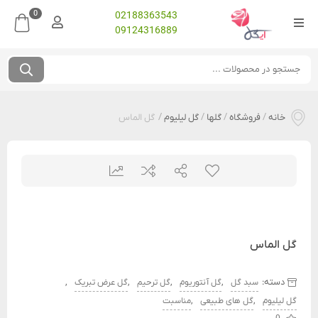
0
02188363543
09124316889
خانه
/
فروشگاه
/
گلها
/
گل لیلیوم
/
گل الماس
گل الماس
دسته:
,
,
,
,
سبد گل
گل آنتوریوم
گل ترحیم
گل عرض تبریک
,
,
گل لیلیوم
گل های طبیعی
مناسبت