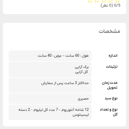
‫0/5
‫(0 نظر)
مشخصات
اندازه
طول : 60 سانت – عرض : 40 سانت
تزئینات
برگ آرایی
 گل آرایی
مدت زمان
حدااکثر 3 ساعت پس از سفارش
تحویل
نوع سبد
حصیری
نوع و تعداد
12 شاخه آنتوریوم – 7 عدد گل لیلیوم – 2 دسته 
گل
لیسینتوس