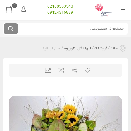
0
02188363543
09124316889
خانه
/
فروشگاه
/
گلها
/
گل آنتوریوم
/
جام گل الیکا