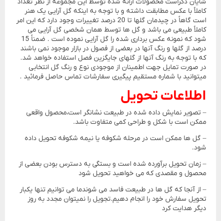
شایان ذکراست محصولات ارائه شده توسط این مجموعه از نظر تعداد
کاملاً با عکس مطابقت داشته و با توجه به اینکه گل آرایی یک هنر
است گاهاً در چیدمان گلها تا 20 درصد تغییرات وجود دارد که این امر
کاملاً طبیعی می باشد و گل ها توسط همان شخصی گل آرایی می
شود که نمونه عکس برداری شده را گل آرایی نموده است . ضمناً 15
درصد از گلها و رنگ آنها در بعضی از فصول در بازار موجود نمی باشند
که با توجه به رنگ آنها از گلهای جایگزین فصل استفاده خواهد شد.
در صورت تمایل جهت اطمینان از موجودی نوع و رنگ گل انتخابی
میتوانید با شماره مستقیم پیگیری سفارشات تماس حاصل فرمائید .
اطلاعات تحویل
– تصویر نمایش داده شده در طبیعت نشانگر است،محصول واقعی
ممکن است با شکل و طراحی کمی متفاوت باشد.
– گل ها ممکن است در مرحله شکوفه یا نیمه شکوفه تحویل داده
شود.
– زمان تحویل برآورده شده است و بستگی به دسترس بودن بعضی از
محصول و مقصدی که می خواهید تحویل شود
– از آنجا که گل ها در طبیعت فاسد می شوندما می توانیم تنها یکبار
تحویل سفارش خود را انجام دهیم.تجویل را نمیتوان مجدد به روز
دیگر هدایت کرد