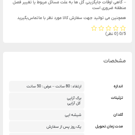
– گاهی اوقات جایگزینی گل ها به علت مسائل مربوط یا تغییر فصل
منطقه ضروری است
همچنین می توانید جهت سفارش کالا مورد نظر با ما تماس بگیرید
‫0/5
‫(0 نظر)
مشخصات
اندازه
ارتفاء : 80 سانت – عرض : 50 سانت
تزئینات
برگ آرایی
 گل آرایی
گلدان
شیشه ایی
مدت زمان تحویل
یک روز پس از سفارش