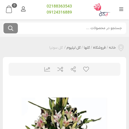
0
02188363543
09124316889
خانه
/
فروشگاه
/
گلها
/
گل لیلیوم
/
گل سونیا