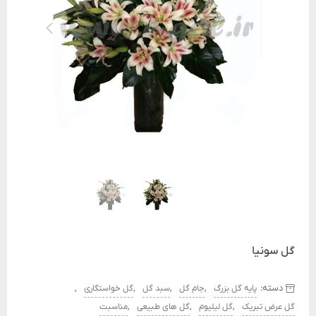
گل سونیا
دسته:
,
,
,
,
پایه گل بزرگ
جام گل
سبد گل
گل خواستگاری
,
,
,
گل عرض تبریک
گل لیلیوم
گل های طبیعی
مناسبت