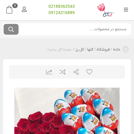
0
02188363543
09124316889
خانه
/
فروشگاه
/
گلها
/
گل رز
/
جعبه گل سایدا