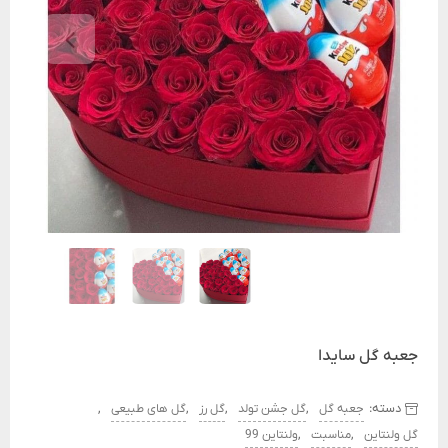
جعبه گل سایدا
دسته:
,
,
,
,
جعبه گل
گل جشن تولد
گل رز
گل های طبیعی
,
,
گل ولنتاین
مناسبت
ولنتاین 99