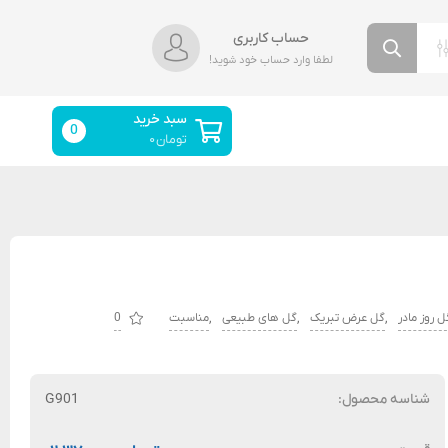
حساب کاربری
لطفا وارد حساب خود شوید!
سبد خرید
0
تومان
۰
,
,
,
ل روز مادر
گل عرض تبریک
گل های طبیعی
مناسبت
0
شناسه محصول:
G901