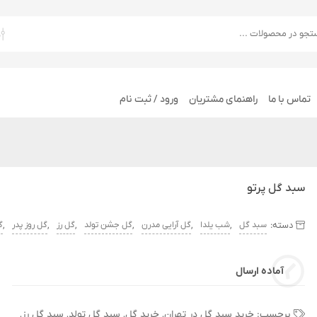
تماس با ما
راهنمای مشتریان
ورود / ثبت نام
سبد گل پرتو
دسته:
,
,
,
,
,
,
سبد گل
شب یلدا
گل آرایی مدرن
گل جشن تولد
گل رز
گل روز پدر
گ
آماده ارسال
برچسب:
خرید سبد گل در تهران
,
خرید گل
,
سبد گل تولد
,
سبد گل رز
,