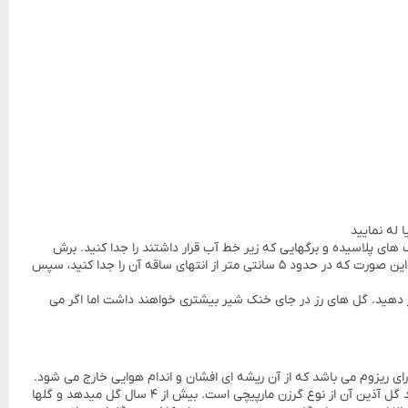
 له نمایید
برگ های پلاسیده و برگهایی که زیر خط آب قرار داشتند را جدا کنید. برش
مکرر سایه ها سبب افزایش طول عمر رز می شود. اگر احساس کردید که گل رز شما در حال پلاسیده شدن است، می توانید مجددا آنها تازه و شاداب کنید. به این صورت که در حدود ۵ سانتی متر از انتهای ساقه آن را جدا کنید، سپس
ه آب جذب کنند و بعد آنها را دو مرتبه داخل گلدان قرار دهید. گل های رز در جای خنک شیر بیشتری خواهند داشت اما اگر می
است. دارای ریزوم می باشد که از آن ریشه ای افشان و اندام هوایی خارج می شود.
ریشه های افشان به محض این که گیاه توسعه می یابد به ریشه های ذخیرهای ضخیم تبدیل می شود که این ریشه ها گوشتی، ترد، متراکم و کرکدار هستند گل آذین آن از نوع گرزن مارپیچی است. بیش از ۴ سال گل میدهد و گلها