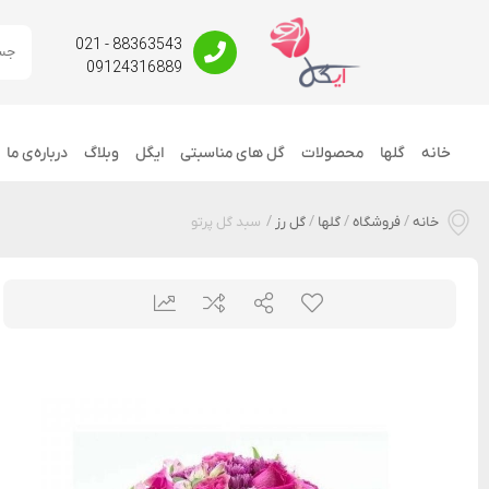
88363543 - 021
09124316889
خانه
گلها
محصولات
گل های مناسبتی
ایگل
وبلاگ
درباره‌ی ما
خانه
/
فروشگاه
/
گلها
/
گل رز
/
سبد گل پرتو