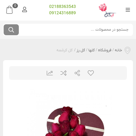
0
02188363543
09124316889
خانه
/
فروشگاه
/
گلها
/
گل رز
/
گل کرشمه